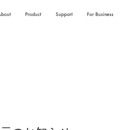
About
Product
Support
For Business