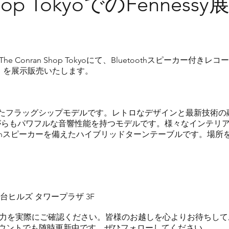
 Shop TokyoでのFenne
e Conran Shop Tokyoにて、Bluetoothスピーカー付きレ
Duo」を展示販売いたします。
 高音質を追求したフラッグシップモデルです。レトロなデザインと最新技
: コンパクトながらもパワフルな音響性能を持つモデルです。様々なインテ
luetoothスピーカーを備えたハイブリッドターンテーブルです。
台ヒルズ タワープラザ 3F
品の魅力を実際にご確認ください。皆様のお越しを心よりお待ちし
Sアカウントでも随時更新中です。ぜひフォローしてください。