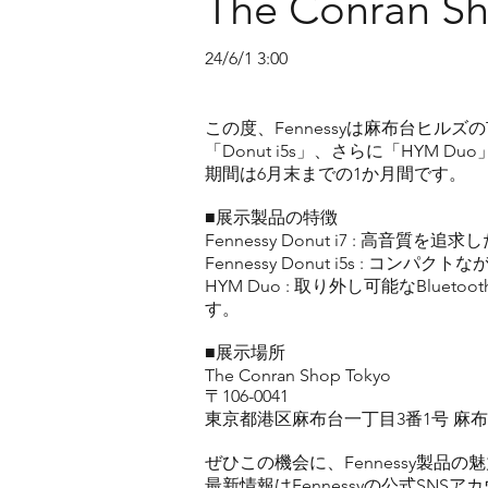
The Conran
24/6/1 3:00
この度、Fennessyは麻布台ヒルズのTh
「Donut i5s」、さらに「HYM 
期間は6月末までの1か月間です。
■展示製品の特徴
Fennessy Donut i7 :
Fennessy Donut i5s 
HYM Duo : 取り外し可能なB
す。
■展示場所
The Conran Shop Tokyo
〒106-0041
東京都港区麻布台一丁目3番1号 麻布
ぜひこの機会に、Fennessy製
最新情報はFennessyの公式SN