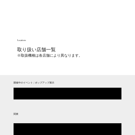
Locations
取り扱い店舗一覧
​​※取扱機種は各店舗により異なります。
開催中のイベント / ポップアップ展示
新宿高島屋 10階リビングフロア ポップアップ
関東
SELECT by BAYCREW'S（取扱製品 : Duo）